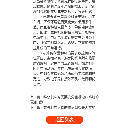
过高会降低控制系统元件的使用寿命，增
加故障。随着温度和湿度的增加，灰尘的
增加会粘附在集成电路板上，导致短路。
2.电源要求一般数控机床安装在加工
车间，不仅环境温度变化大，使用条件
差，而且各种机电设备多，导致电网波动
大。因此，数控机床的位置需要严格控制
电源电压。电源电压波动需要在允许范围
内，并保持相对稳定。否则，它将影响数
控系统的正常运行。
3.机床的位置和环境要求数控机床的
位置应远离振动源，避免阳光直射和热辐
射的影响，避免湿气流的影响。如果机床
附近有振动源，应在机床周围设置防振
沟。否则会直接影响机床的加工精度和稳
定性，导致电子元件接触不良、故障和优
良性。
上一篇：
维修机床时需要充分重视液压系统的
漏油问题
下一篇：
数控机床大修的维修调整是怎样的
返回列表