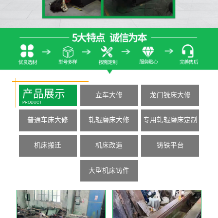
产品展示
立车大修
龙门铣床大修
PRODUCT
普通车床大修
轧辊磨床大修
专用轧辊磨床定制
机床搬迁
机床改造
铸铁平台
大型机床铸件